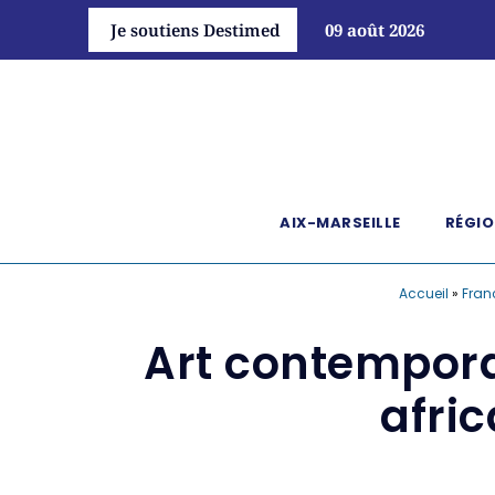
Je soutiens Destimed
09 août 2026
AIX-MARSEILLE
RÉGIO
Accueil
»
Fran
Art contemporai
afric