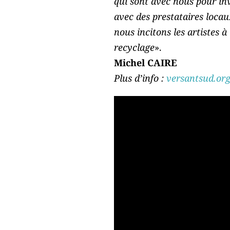
qui sont avec nous pour inv
avec des prestataires loca
nous incitons les artistes à
recyclage
».
Michel CAIRE
Plus d’info :
versantsud.org