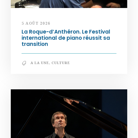
5 AOÛT 2026
La Roque-d’Anthéron. Le Festival
international de piano réussit sa
transition
A LA UNE
,
CULTURE