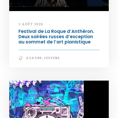
5 AOÛT 2026
Festival de La Roque d’Anthéron.
Deux soirées russes d’exception
au sommet de l’art pianistique
A LA UNE
,
CULTURE