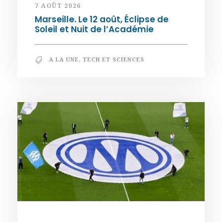
7 AOÛT 2026
Marseille. Le 12 août, Éclipse de
Soleil et Nuit de l’Académie
A LA UNE
,
TECH ET SCIENCES