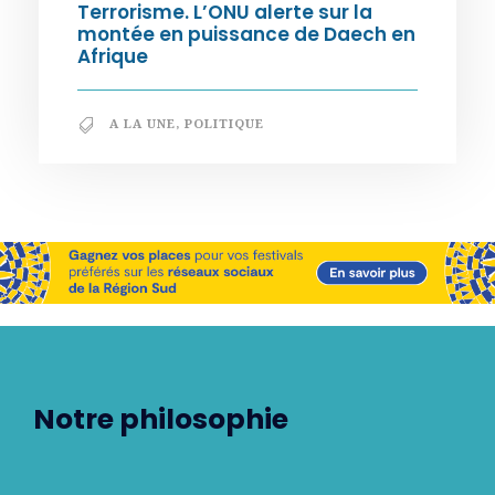
Terrorisme. L’ONU alerte sur la
montée en puissance de Daech en
Afrique
A LA UNE
,
POLITIQUE
Notre philosophie