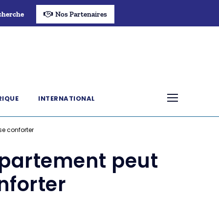
cherche
Nos Partenaires
RIQUE
INTERNATIONAL
se conforter
partement peut
onforter