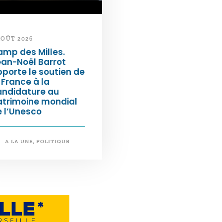
AOÛT 2026
mp des Milles.
an-Noël Barrot
porte le soutien de
 France à la
andidature au
atrimoine mondial
 l’Unesco
A LA UNE
,
POLITIQUE