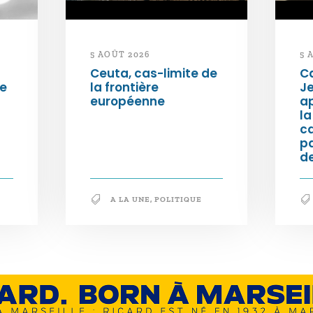
5 AOÛT 2026
5 
Ceuta, cas-limite de
Ca
ée
la frontière
Je
européenne
ap
la
c
p
de
A LA UNE
,
POLITIQUE