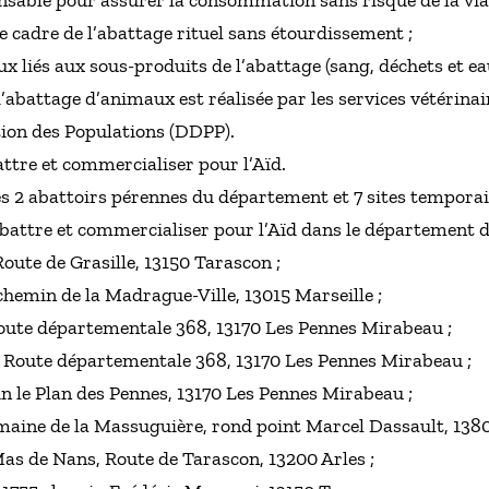
pensable pour assurer la consommation sans risque de la vi
le cadre de l’abattage rituel sans étourdissement ;
x liés aux sous-produits de l’abattage (sang, déchets et eau
abattage d’animaux est réalisée par les services vétérinai
ion des Populations (DDPP).
attre et commercialiser pour l’Aïd.
es 2 abattoirs pérennes du département et 7 sites temporai
 abattre et commercialiser pour l’Aïd dans le département
oute de Grasille, 13150 Tarascon ;
chemin de la Madrague-Ville, 13015 Marseille ;
ute départementale 368, 13170 Les Pennes Mirabeau ;
 Route départementale 368, 13170 Les Pennes Mirabeau ;
n le Plan des Pennes, 13170 Les Pennes Mirabeau ;
aine de la Massuguière, rond point Marcel Dassault, 1380
Mas de Nans, Route de Tarascon, 13200 Arles ;