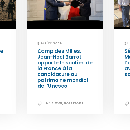
5 AOÛT 2026
31
de
Camp des Milles.
Sé
Jean-Noël Barrot
Mu
apporte le soutien de
l’
la France à la
a
candidature au
so
patrimoine mondial
de l’Unesco
A LA UNE
,
POLITIQUE