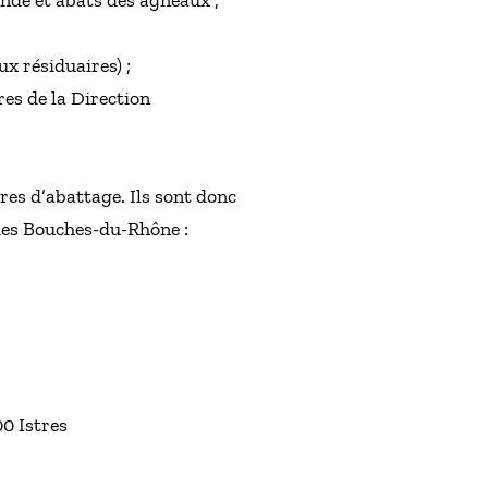
ande et abats des agneaux ;
x résiduaires) ;
res de la Direction
res d’abattage. Ils sont donc
 des Bouches-du-Rhône :
0 Istres