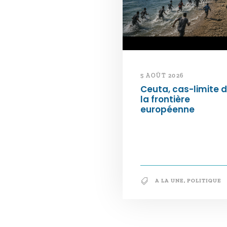
5 AOÛT 2026
Ceuta, cas-limite 
la frontière
européenne
A LA UNE
,
POLITIQUE