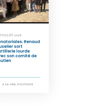
 JUILLET 2026
natoriales. Renaud
selier sort
artillerie lourde
vec son comité de
utien
A LA UNE
,
POLITIQUE