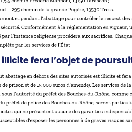
– 1755 chemin Frédéric Mannoni, 13150 Tarascon ;
id – 295 chemin de la grande Pugère, 13530 Trets.
 amont et pendant l’abattage pour contrôler le respect des 
 sécurité. Conformément à la réglementation en vigueur, u
 par l’instance religieuse procédera aux sacrifices. Chaque
plète par les services de l’État.
llicite fera l’objet de poursui
t abattage en dehors des sites autorisés est illicite et fera
ne de prison et de 15 000 euros d’amende). Les services de 
, sous l’autorité du préfet des Bouches-du-Rhône, comme ceu
du préfet de police des Bouches-du-Rhône, seront particul
licites qui ne présentent aucune des garanties indispensabl
sceptibles d’exposer les personnes à de graves risques san