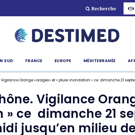
Recherche
N SUD
FRANCE
EUROPE
MÉDITERRANÉE
AF
gilance Orange «orages» et « pluie-inondation » ce dimanche 21 septemb
ne. Vigilance Orang
n » ce dimanche 21 se
idi jusqu’en milieu de