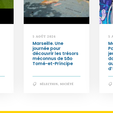
5 AOÛT 2026
5 
Marseille. Une
Ma
journée pour
Pa
découvrir les trésors
je
méconnus de São
da
Tomé-et-Príncipe
au
d
SÉLECTION
,
SOCIÉTÉ