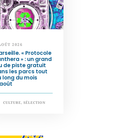
AOÛT 2026
rseille. « Protocole
nthera » : un grand
u de piste gratuit
ns les parcs tout
 long du mois
’août
CULTURE
,
SÉLECTION