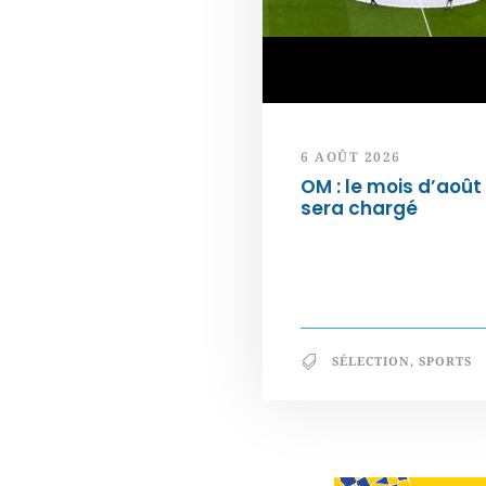
6 AOÛT 2026
OM : le mois d’août
sera chargé
SÉLECTION
,
SPORTS