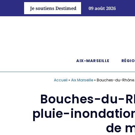
Je soutiens Destimed
09 août 2026
AIX-MARSEILLE
RÉGIO
Accueil
»
Aix Marseille
»
Bouches-du-Rhône. Vi
Bouches-du-Rhô
pluie-inondatio
de m