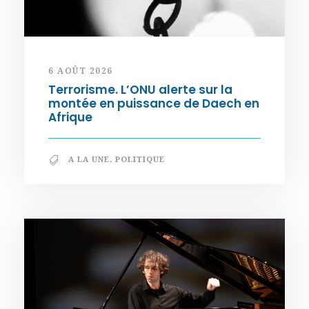
6 AOÛT 2026
Terrorisme. L’ONU alerte sur la
montée en puissance de Daech en
Afrique
A LA UNE
,
POLITIQUE