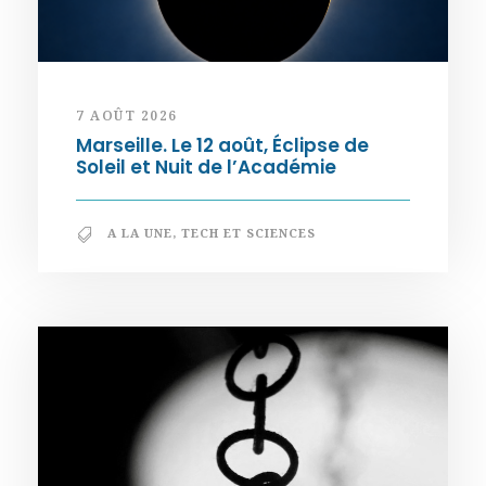
7 AOÛT 2026
Marseille. Le 12 août, Éclipse de
Soleil et Nuit de l’Académie
A LA UNE
,
TECH ET SCIENCES