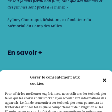
ne soit jamais perdu non plus, tant que des hommes et
des femmes sont prêts à le mener. »
Sydney Chouraqui
, Résistant, co-fondateur du
Mémorial du Camp des Milles
En savoir +
Nos partenaires
Gérer le consentement aux
cookies
Qui sommes-nous ?
Pour offrir les meilleures expériences, nous utilisons des technologies
telles que les cookies pour stocker et/ou accéder aux informations des
Contactez-nous
appareils. Le fait de consentir à ces technologies nous permettra de
traiter des données telles que le comportement de navigation ou les
ID uniques sur ce site. Le fait de ne pas consentir ou de retirer son