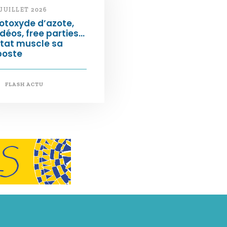
 JUILLET 2026
otoxyde d’azote,
déos, free parties…
État muscle sa
poste
FLASH ACTU