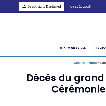
Je soutiens Destimed
07 août 2026
AIX-MARSEILLE
RÉGIO
Accueil
»
France
»
Déc
Décès du grand 
Cérémonie