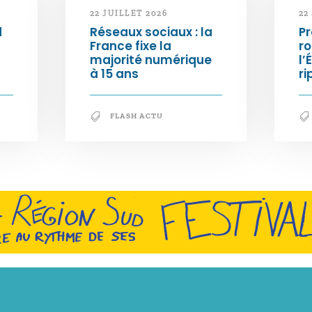
22 JUILLET 2026
22
d
Réseaux sociaux : la
Pr
France fixe la
ro
majorité numérique
l’
à 15 ans
ri
FLASH ACTU