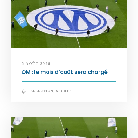
6 AOÛT 2026
OM : le mois d’août sera chargé
SÉLECTION
,
SPORTS