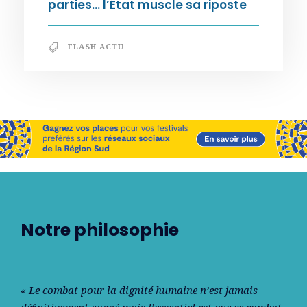
parties… l’État muscle sa riposte
FLASH ACTU
Notre philosophie
« Le combat pour la dignité humaine n’est jamais
déﬁnitivement gagné mais l’essentiel est que ce combat