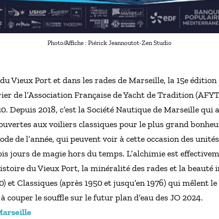
Photo/Affiche : Piérick Jeannoutot-Zen Studio
u Vieux Port et dans les rades de Marseille, la 15e édition 
ier de l’Association Française de Yacht de Tradition (AFYT)
0. Depuis 2018, c’est la Société Nautique de Marseille qui a
s ouvertes aux voiliers classiques pour le plus grand bonh
ode de l’année, qui peuvent voir à cette occasion des unité
ois jours de magie hors du temps. L’alchimie est effectiveme
histoire du Vieux Port, la minéralité des rades et la beauté
 et Classiques (après 1950 et jusqu’en 1976) qui mêlent le b
à couper le souffle sur le futur plan d’eau des JO 2024.
arseille