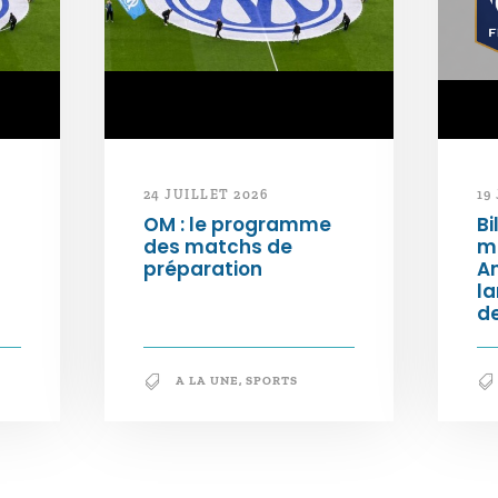
24 JUILLET 2026
19
OM : le programme
Bi
des matchs de
m
préparation
An
l
de
A LA UNE
,
SPORTS