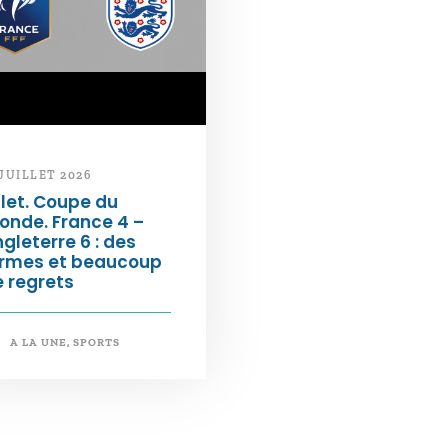
 JUILLET 2026
llet. Coupe du
onde. France 4 –
gleterre 6 : des
armes et beaucoup
 regrets
A LA UNE
,
SPORTS