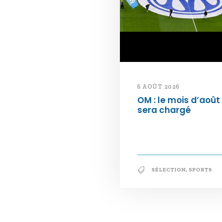
6 AOÛT 2026
OM : le mois d’août
sera chargé
SÉLECTION
,
SPORTS