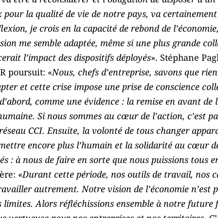
pour la qualité de vie de notre pays, va certainement 
flexion, je crois en la capacité de rebond de l’économie
ssion me semble adaptée, même si une plus grande coll
rait l’impact des dispositifs déployés
». Stéphane Pagl
R poursuit: «
Nous, chefs d’entreprise, savons que rien
ter et cette crise impose une prise de conscience colle
’abord, comme une évidence : la remise en avant de l
 humaine. Si nous sommes au cœur de l’action, c’est pa
 réseau CCI. Ensuite, la volonté de tous changer appara
mettre encore plus l’humain et la solidarité au cœur d
és : à nous de faire en sorte que nous puissions tous e
ère: «
Durant cette période, nos outils de travail, nos c
ravailler autrement. Notre vision de l’économie n’est 
s limites. Alors réfléchissions ensemble à notre future 
us vertueuse pour nos entreprises et nos territoires. C’