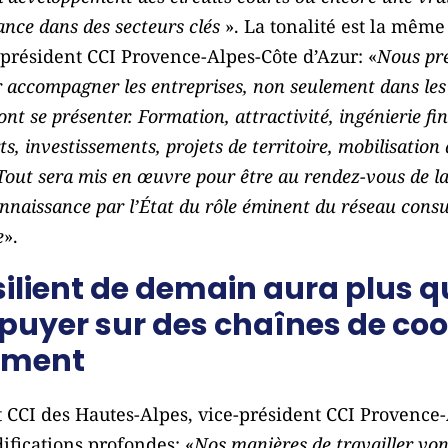
rance dans des secteurs clés
». La tonalité est la même
-président CCI Provence-Alpes-Côte d’Azur: «
Nous pré
r accompagner les entreprises, non seulement dans les 
nt se présenter. Formation, attractivité, ingénierie fin
ts, investissements, projets de territoire, mobilisatio
ut sera mis en œuvre pour être au rendez-vous de la r
onnaissance par l’État du rôle éminent du réseau consu
e
».
silient de demain aura plus 
ppuyer sur des chaînes de co
ement
 CCI des Hautes-Alpes, vice-président CCI Provence-
ifications profondes: «
Nos manières de travailler vo