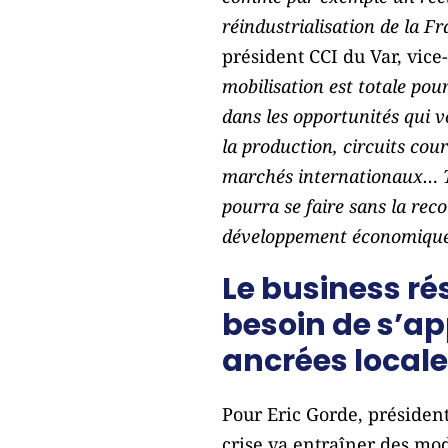
réindustrialisation de la F
président CCI du Var, vice
mobilisation est totale pou
dans les opportunités qui vo
la production, circuits cour
marchés internationaux… To
pourra se faire sans la rec
développement économiqu
Le business ré
besoin de s’a
ancrées local
Pour Eric Gorde, président
crise va entraîner des mod