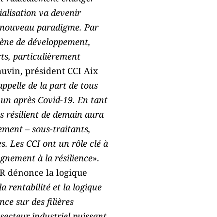
ialisation va devenir
e nouveau paradigme. Par
gène de développement,
rts, particulièrement
uvin, président CCI Aix
ppelle de la part de tous
t un après Covid-19. En tant
ss résilient de demain aura
ement – sous-traitants,
s. Les CCI ont un rôle clé à
gnement à la résilience
».
IR dénonce la logique
 rentabilité et la logique
ce sur des filières
secteur industriel puissant,