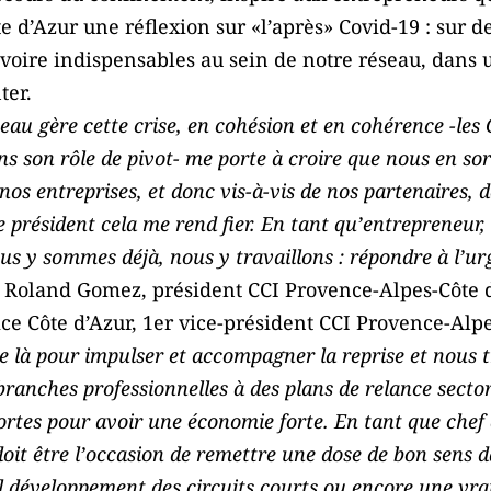
e d’Azur une réflexion sur «l’après» Covid-19 : sur 
, voire indispensables au sein de notre réseau, dans
ter.
au gère cette crise, en cohésion et en cohérence -les C
ns son rôle de pivot- me porte à croire que nous en sor
nos entreprises, et donc vis-à-vis de nos partenaires, 
président cela me rend fier. En tant qu’entrepreneur,
ous y sommes déjà, nous y travaillons : répondre à l’ur
i Roland Gomez, président CCI Provence-Alpes-Côte d
ce Côte d’Azur, 1er vice-président CCI Provence-Alpe
 là pour impulser et accompagner la reprise et nous tr
s branches professionnelles à des plans de relance sector
 fortes pour avoir une économie forte. En tant que chef
doit être l’occasion de remettre une dose de bon sens 
développement des circuits courts ou encore une vrai