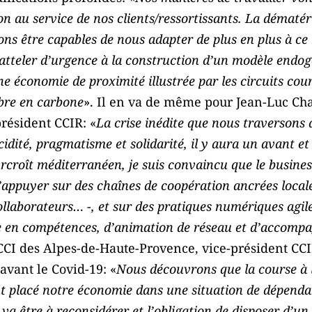
n au service de nos clients/ressortissants. La dématér
ns être capables de nous adapter de plus en plus à c
 atteler d’urgence à la construction d’un modèle endo
e économie de proximité illustrée par les circuits cou
bre en carbone
». Il en va de même pour Jean-Luc Cha
résident CCIR: «
La crise inédite que nous traversons a
idité, pragmatisme et solidarité, il y aura un avant e
urcroît méditerranéen, je suis convaincu que le busine
’appuyer sur des chaînes de coopération ancrées local
ollaborateurs… -, et sur des pratiques numériques agile
 en compétences, d’animation de réseau et d’accompa
CCI des Alpes-de-Haute-Provence, vice-président CC
avant le Covid-19: «
Nous découvrons que la course à la
t placé notre économie dans une situation de dépendan
va être à reconsidérer et l’obligation de disposer d’un 