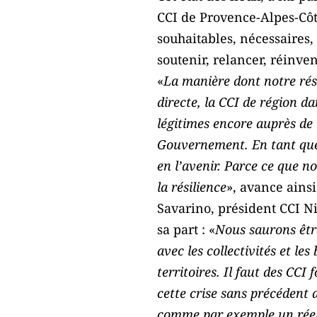
CCI de Provence-Alpes-Côt
souhaitables, nécessaires
soutenir, relancer, réinven
«
La manière dont notre rése
directe, la CCI de région da
légitimes encore auprès de 
Gouvernement. En tant que 
en l’avenir. Parce ce que n
la résilience
», avance ains
Savarino, président CCI Ni
sa part : «
Nous saurons être
avec les collectivités et le
territoires. Il faut des CCI
cette crise sans précédent 
comme par exemple un réel 