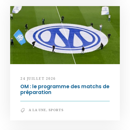
24 JUILLET 2026
OM : le programme des matchs de
préparation
A LA UNE
,
SPORTS