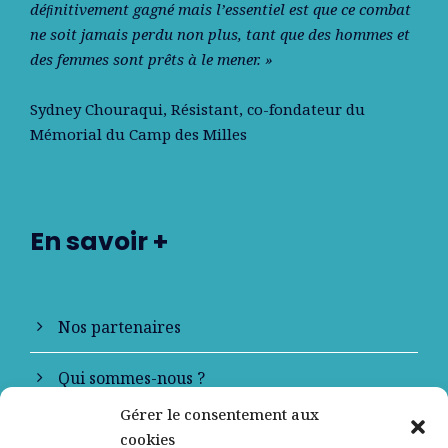
déﬁnitivement gagné mais l’essentiel est que ce combat
ne soit jamais perdu non plus, tant que des hommes et
des femmes sont prêts à le mener. »
Sydney Chouraqui
, Résistant, co-fondateur du
Mémorial du Camp des Milles
En savoir +
Nos partenaires
Qui sommes-nous ?
Gérer le consentement aux
Contactez-nous
cookies