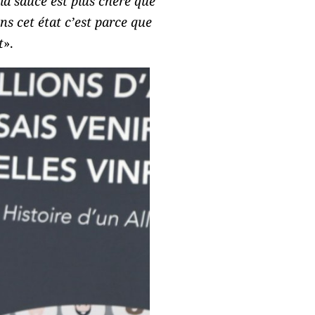
i la sauce est plus chère que
ans cet état c’est parce que
t
».