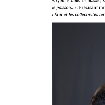
«
Il faut étudier ce dossier, 
le poisson…
». Précisant i
l’État et les collectivités t