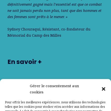
déﬁnitivement gagné mais l’essentiel est que ce combat
ne soit jamais perdu non plus, tant que des hommes et
des femmes sont prêts à le mener. »
Sydney Chouraqui
, Résistant, co-fondateur du
Mémorial du Camp des Milles
En savoir +
Nos partenaires
Gérer le consentement aux
cookies
Qui sommes-nous ?
Pour offrir les meilleures expériences, nous utilisons des technologies
telles que les cookies pour stocker et/ou accéder aux informations des
Contactez-nous