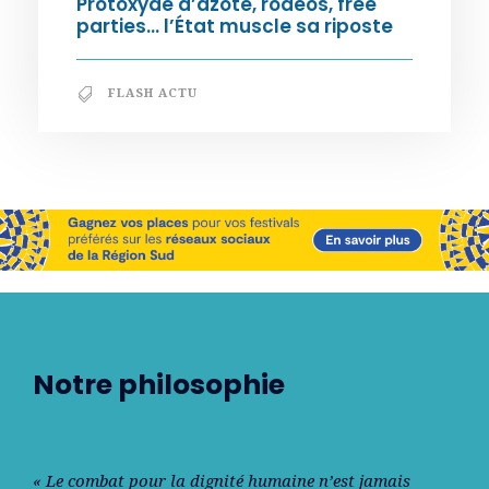
Protoxyde d’azote, rodéos, free
parties… l’État muscle sa riposte
FLASH ACTU
Notre philosophie
« Le combat pour la dignité humaine n’est jamais