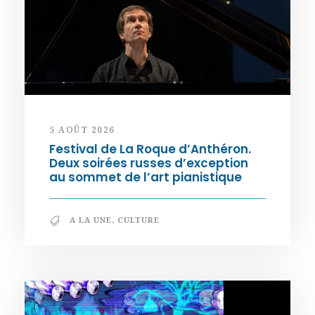
5 AOÛT 2026
Festival de La Roque d’Anthéron.
Deux soirées russes d’exception
au sommet de l’art pianistique
A LA UNE
,
CULTURE