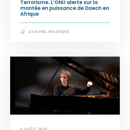
Terrorisme. L’ONU alerte sur la
montée en puissance de Daech en
Afrique
A LA UNE
,
POLITIQUE
6 AOÛT 2026