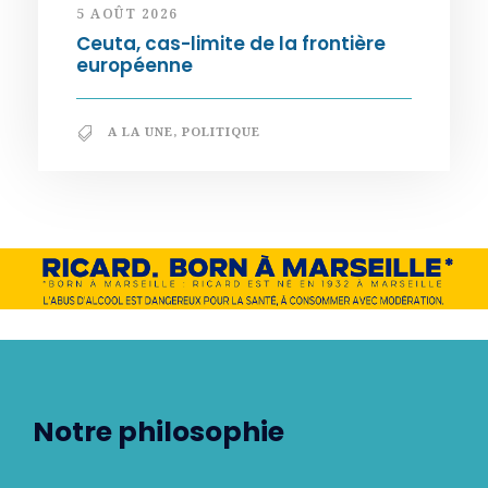
5 AOÛT 2026
Ceuta, cas-limite de la frontière
européenne
A LA UNE
,
POLITIQUE
Notre philosophie