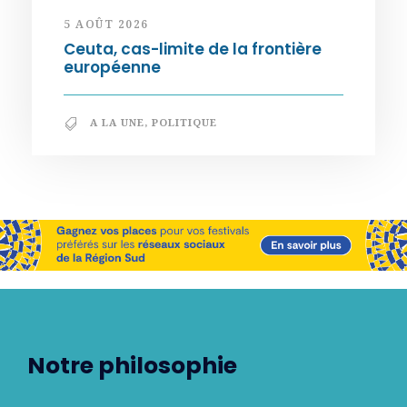
5 AOÛT 2026
Ceuta, cas-limite de la frontière
européenne
A LA UNE
,
POLITIQUE
Notre philosophie