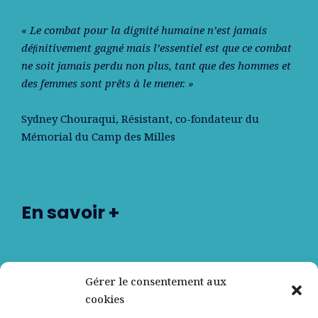
« Le combat pour la dignité humaine n’est jamais
déﬁnitivement gagné mais l’essentiel est que ce combat
ne soit jamais perdu non plus, tant que des hommes et
des femmes sont prêts à le mener. »
Sydney Chouraqui
, Résistant, co-fondateur du
Mémorial du Camp des Milles
En savoir +
Nos partenaires
Gérer le consentement aux
cookies
Qui sommes-nous ?