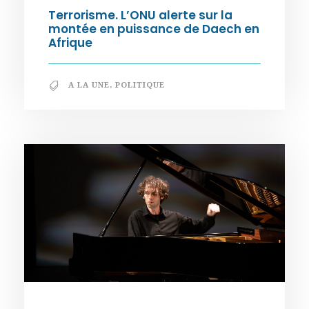
Terrorisme. L’ONU alerte sur la
montée en puissance de Daech en
Afrique
A LA UNE
,
POLITIQUE