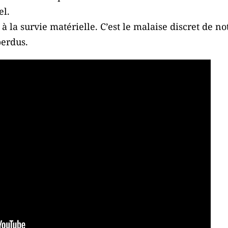
el.
e à la survie matérielle. C’est le malaise discret de 
perdus.