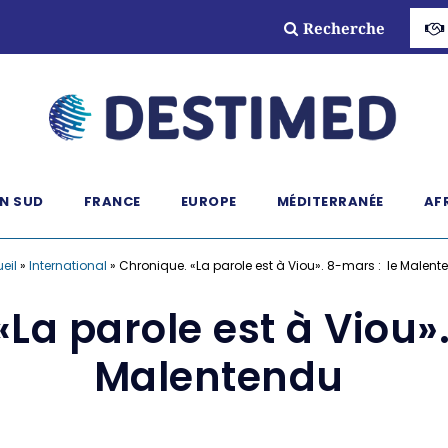
Recherche
N SUD
FRANCE
EUROPE
MÉDITERRANÉE
AF
eil
»
International
»
Chronique. «La parole est à Viou». 8-mars : le Malen
La parole est à Viou»
Malentendu