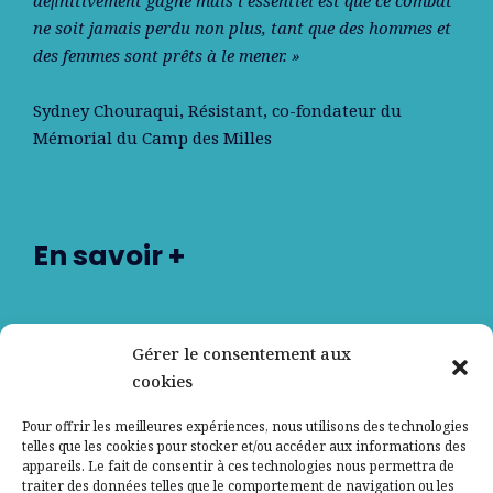
ne soit jamais perdu non plus, tant que des hommes et
des femmes sont prêts à le mener. »
Sydney Chouraqui
, Résistant, co-fondateur du
Mémorial du Camp des Milles
En savoir +
Nos partenaires
Gérer le consentement aux
cookies
Qui sommes-nous ?
Pour offrir les meilleures expériences, nous utilisons des technologies
telles que les cookies pour stocker et/ou accéder aux informations des
Contactez-nous
appareils. Le fait de consentir à ces technologies nous permettra de
traiter des données telles que le comportement de navigation ou les