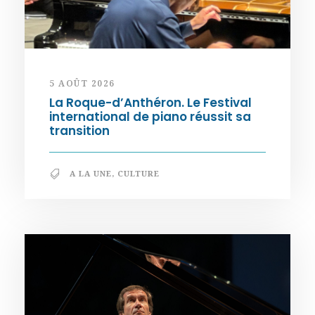
5 AOÛT 2026
La Roque-d’Anthéron. Le Festival
international de piano réussit sa
transition
A LA UNE
,
CULTURE