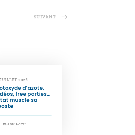
SUIVANT
 JUILLET 2026
otoxyde d’azote,
déos, free parties…
État muscle sa
poste
FLASH ACTU