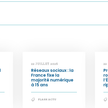
22 JUILLET 2026
22
d
Réseaux sociaux : la
Pr
France fixe la
ro
majorité numérique
l’
à 15 ans
ri
FLASH ACTU