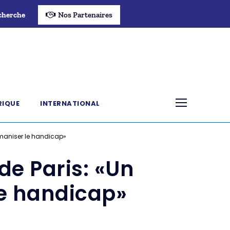
cherche
Nos Partenaires
RIQUE
INTERNATIONAL
maniser le handicap»
e Paris: «Un
e handicap»