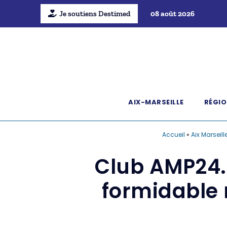
Je soutiens Destimed
08 août 2026
AIX-MARSEILLE
RÉGIO
Accueil
»
Aix Marseill
Club AMP24.
formidable