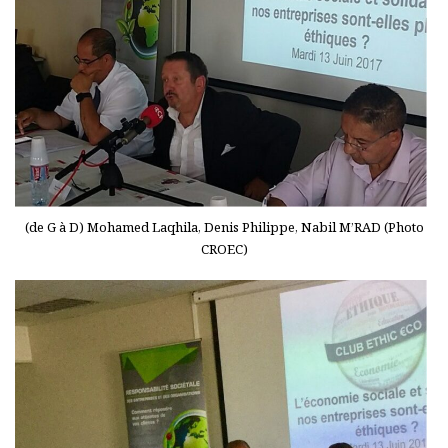
(de G à D) Mohamed Laqhila, Denis Philippe, Nabil M’RAD (Photo
CROEC)