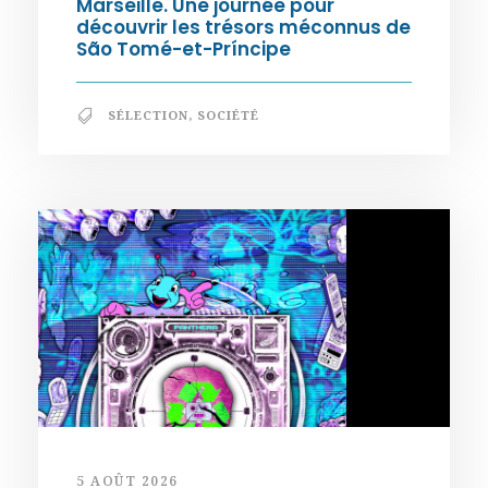
Marseille. Une journée pour
découvrir les trésors méconnus de
São Tomé-et-Príncipe
SÉLECTION
,
SOCIÉTÉ
5 AOÛT 2026