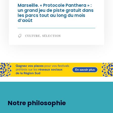
Marseille. « Protocole Panthera » :
un grand jeu de piste gratuit dans
les parcs tout au long du mois
d’août
CULTURE
,
SÉLECTION
Notre philosophie