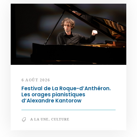
6 AOÛT 2026
Festival de La Roque-d’Anthéron.
Les orages pianistiques
d’Alexandre Kantorow
A LA UNE
,
CULTURE