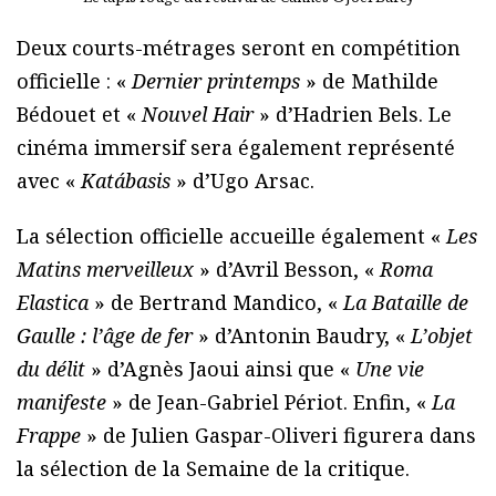
Deux courts-métrages seront en compétition
officielle : «
Dernier printemps
» de
Mathilde
Bédouet
et «
Nouvel Hair
» d’
Hadrien Bels
. Le
cinéma immersif sera également représenté
avec «
Katábasis
» d’
Ugo Arsac
.
La sélection officielle accueille également «
Les
Matins merveilleux
» d’
Avril Besson
, «
Roma
Elastica
» de
Bertrand Mandico
, «
La Bataille de
Gaulle : l’âge de fer
» d’
Antonin Baudry
, «
L’objet
du délit
» d’
Agnès Jaoui
ainsi que «
Une vie
manifeste
» de
Jean-Gabriel Périot
. Enfin, «
La
Frappe
» de
Julien Gaspar-Oliveri
figurera dans
la sélection de la Semaine de la critique.