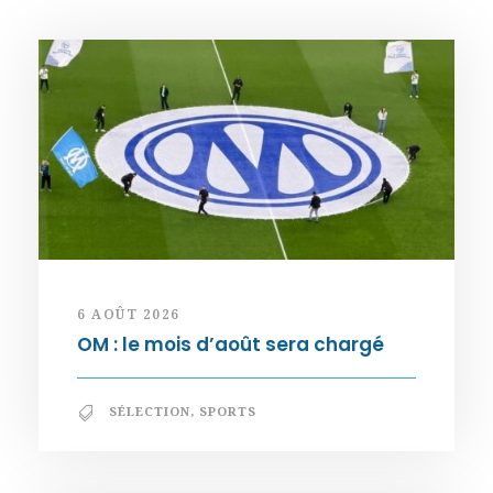
6 AOÛT 2026
OM : le mois d’août sera chargé
SÉLECTION
,
SPORTS