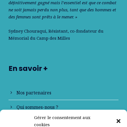
déﬁnitivement gagné mais l’essentiel est que ce combat
ne soit jamais perdu non plus, tant que des hommes et
des femmes sont prêts à le mener. »
Sydney Chouraqui
, Résistant, co-fondateur du
Mémorial du Camp des Milles
En savoir +
Nos partenaires
Qui sommes-nous ?
Gérer le consentement aux
Contactez-nous
cookies