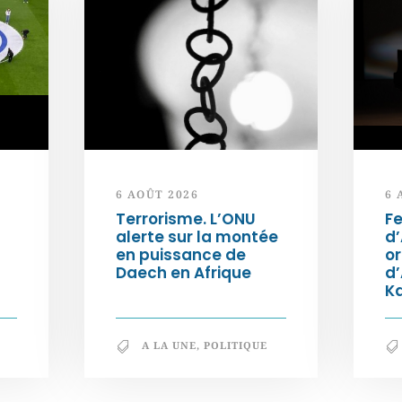
6 AOÛT 2026
6 
Terrorisme. L’ONU
Fe
alerte sur la montée
d’
en puissance de
or
Daech en Afrique
d
K
A LA UNE
,
POLITIQUE