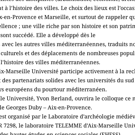
à l’histoire des villes. Le choix des lieux est l’occa
en-Provence et Marseille, et surtout de rappeler que
ence ; une ville riche par son histoire et son patri
e sont succédé. Elle a développé dès le
s avec les autres villes méditerranéennes, traduits
ulturels et des déplacements de nombreuses populat
l’histoire des villes méditerranéennes.
Aix-Marseille Université participe activement à la r
des partenariats solides avec les universités du su
ys européens du pourtour méditerranéen.
lle Université, Yvon Berland, ouvrira le colloque ce
le Georges Duby – Aix-en-Provence.
 est organisé par le Laboratoire d’archéologie médi
7298, le laboratoire TELEMME d’Aix-Marseille Univ
 des hautes études en sciences sociales (EHESS).