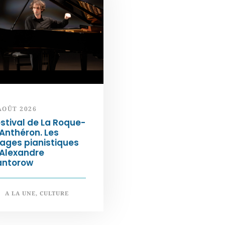
AOÛT 2026
stival de La Roque-
Anthéron. Les
ages pianistiques
’Alexandre
antorow
A LA UNE
,
CULTURE