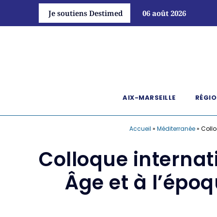
Je soutiens Destimed
06 août 2026
AIX-MARSEILLE
RÉGIO
Accueil
»
Méditerranée
»
Collo
Colloque internat
Âge et à l’épo