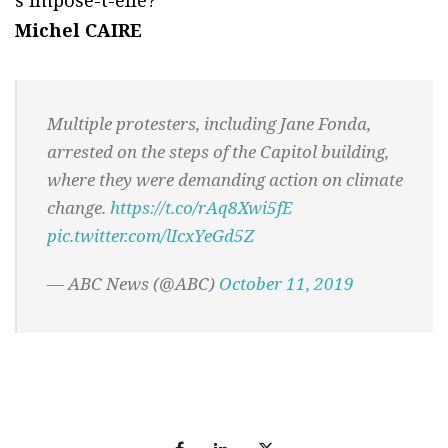
s’impose-t-elle?
Michel CAIRE
Multiple protesters, including Jane Fonda,
arrested on the steps of the Capitol building,
where they were demanding action on climate
change.
https://t.co/rAq8Xwi5fE
pic.twitter.com/lIcxYeGd5Z
— ABC News (@ABC)
October 11, 2019