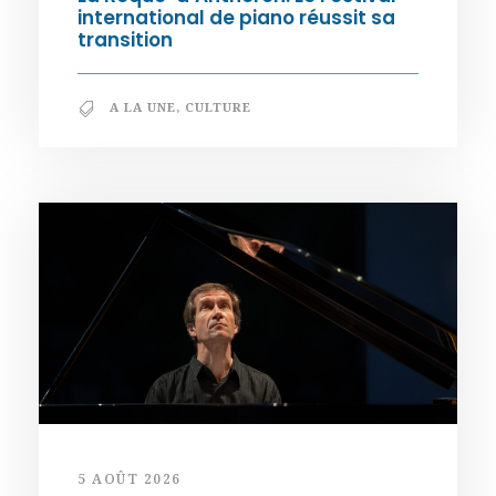
international de piano réussit sa
transition
A LA UNE
,
CULTURE
5 AOÛT 2026