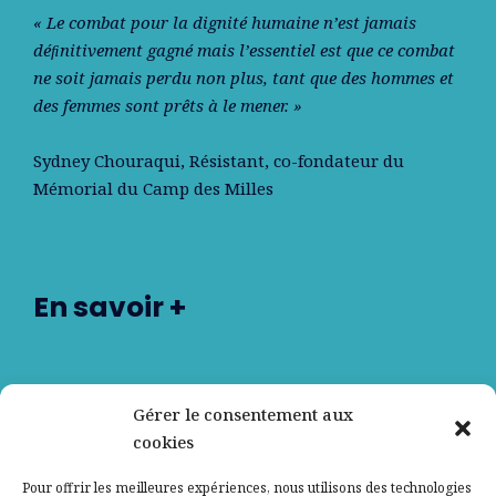
« Le combat pour la dignité humaine n’est jamais
déﬁnitivement gagné mais l’essentiel est que ce combat
ne soit jamais perdu non plus, tant que des hommes et
des femmes sont prêts à le mener. »
Sydney Chouraqui
, Résistant, co-fondateur du
Mémorial du Camp des Milles
En savoir +
Nos partenaires
Gérer le consentement aux
cookies
Qui sommes-nous ?
Pour offrir les meilleures expériences, nous utilisons des technologies