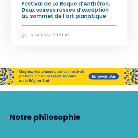
Festival de La Roque d’Anthéron.
Deux soirées russes d’exception
au sommet de l’art pianistique
A LA UNE
,
CULTURE
Notre philosophie