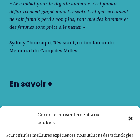
« Le combat pour la dignité humaine n’est jamais
déﬁnitivement gagné mais l’essentiel est que ce combat
ne soit jamais perdu non plus, tant que des hommes et
des femmes sont prêts à le mener. »
Sydney Chouraqui
, Résistant, co-fondateur du
Mémorial du Camp des Milles
En savoir +
Nos partenaires
Gérer le consentement aux
cookies
Qui sommes-nous ?
Pour offrir les meilleures expériences, nous utilisons des technologies