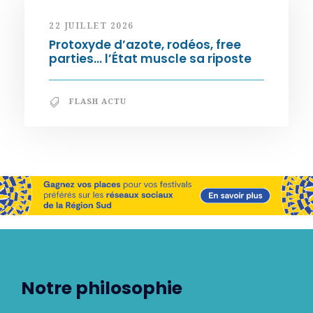
22 JUILLET 2026
Protoxyde d’azote, rodéos, free
parties… l’État muscle sa riposte
FLASH ACTU
Notre philosophie