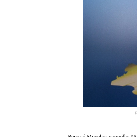
R
Renaud Muselier rappelle: «
A