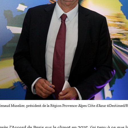
enaud Muselier, président de la Région Provence-Alpes Côte d’Azur ©Destimed/
près l’Accord de Paris sur le climat en 2015, j’ai tenu à ce que