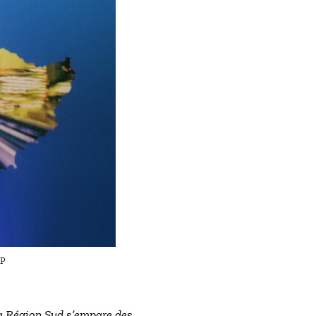
RP
 la Région Sud s’empare des