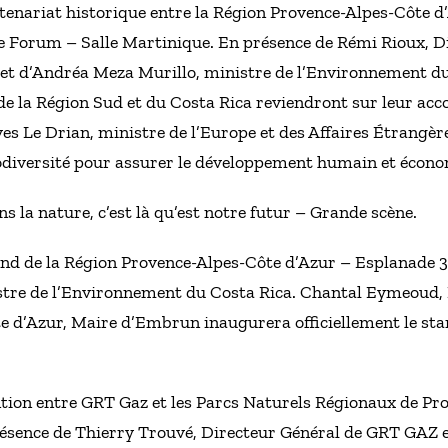
tenariat historique entre la Région Provence-Alpes-Côte d’
ce Forum – Salle Martinique. En présence de Rémi Rioux, D
et d’Andréa Meza Murillo, ministre de l’Environnement du
de la Région Sud et du Costa Rica reviendront sur leur acc
ves Le Drian, ministre de l’Europe et des Affaires Étrangère
biodiversité pour assurer le développement humain et écono
s la nature, c’est là qu’est notre futur – Grande scène.
nd de la Région Provence-Alpes-Côte d’Azur – Esplanade 3
stre de l’Environnement du Costa Rica. Chantal Eymeoud, 
e d’Azur, Maire d’Embrun inaugurera officiellement le sta
tion entre GRT Gaz et les Parcs Naturels Régionaux de Pr
résence de Thierry Trouvé, Directeur Général de GRT GAZ 