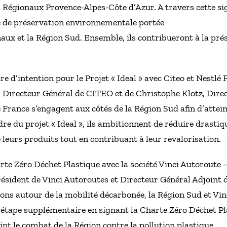
 Régionaux Provence-Alpes-Côte d’Azur. A travers cette s
 de préservation environnementale portée
aux et la Région Sud. Ensemble, ils contribueront à la pré
e d’intention pour le Projet « Ideal » avec Citeo et Nestlé 
 Directeur Général de CITEO et de Christophe Klotz, Dire
é France s’engagent aux côtés de la Région Sud afin d’attein
dre du projet « Ideal », ils ambitionnent de réduire drast
 leurs produits tout en contribuant à leur revalorisation.
rte Zéro Déchet Plastique avec la société Vinci Autoroute 
ésident de Vinci Autoroutes et Directeur Général Adjoint 
ons autour de la mobilité décarbonée, la Région Sud et Vi
étape supplémentaire en signant la Charte Zéro Déchet Plas
int le combat de la Région contre la pollution plastique.