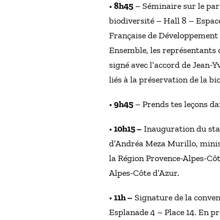
•
8h45
– Séminaire sur le par
biodiversité – Hall 8 – Espa
Française de Développement 
Ensemble, les représentants 
signé avec l’accord de Jean-Y
liés à la préservation de la 
•
9h45
– Prends tes leçons dan
•
10h15 –
Inauguration du sta
d’Andréa Meza Murillo, mini
la Région Provence-Alpes-Côt
Alpes-Côte d’Azur.
•
11h –
Signature de la conven
Esplanade 4 – Place 14. En p