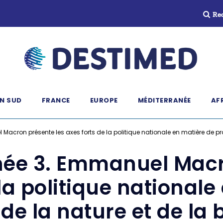
Re
N SUD
FRANCE
EUROPE
MÉDITERRANÉE
AF
Macron présente les axes forts de la politique nationale en matière de prot
rnée 3. Emmanuel Macr
 la politique nationale
de la nature et de la 