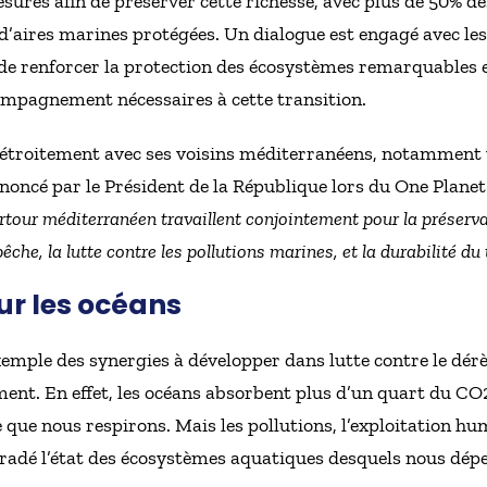
sures afin de préserver cette richesse, avec plus de 50% de
’aires marines protégées. Un dialogue est engagé avec les
n de renforcer la protection des écosystèmes remarquables 
mpagnement nécessaires à cette transition.
 étroitement avec ses voisins méditerranéens, notamment v
oncé par le Président de la République lors du One Planet
urtour méditerranéen travaillent conjointement pour la préserva
êche, la lutte contre les pollutions marines, et la durabilité d
our les océans
xemple des synergies à développer dans lutte contre le dé
ment. En effet, les océans absorbent plus d’un quart du C
e que nous respirons. Mais les pollutions, l’exploitation hu
adé l’état des écosystèmes aquatiques desquels nous dép