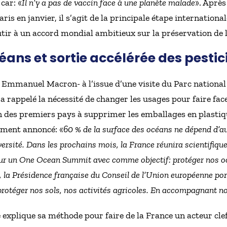
car: «
Il n’y a pas de vaccin face à une planète malade
». Aprè
aris en janvier, il s’agit de la principale étape internation
ir à un accord mondial ambitieux sur la préservation de l
éans et sortie accélérée des pestic
Emmanuel Macron- à l’issue d’une visite du Parc national 
l a rappelé la nécessité de changer les usages pour faire face
n des premiers pays à supprimer les emballages en plastiqu
ement annoncé: «
60 % de la surface des océans ne dépend d’au
iversité. Dans les prochains mois, la France réunira scientifiq
our un One Ocean Summit avec comme objectif: protéger nos 
 la Présidence française du Conseil de l’Union européenne port
protéger nos sols, nos activités agricoles. En accompagnant no
 explique sa méthode pour faire de la France un acteur clef