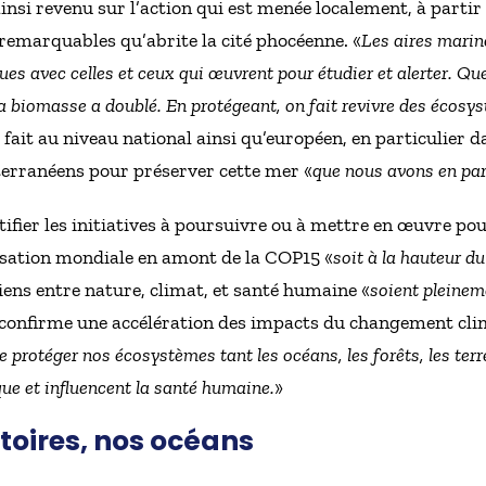
ainsi revenu sur l’action qui est menée localement, à partir
emarquables qu’abrite la cité phocéenne. «
Les aires marin
nques avec celles et ceux qui œuvrent pour étudier et alerter. Q
 la biomasse a doublé. En protégeant, on fait revivre des écosy
fait au niveau national ainsi qu’européen, en particulier da
terranéens pour préserver cette mer «
que nous avons en pa
ntifier les initiatives à poursuivre ou à mettre en œuvre po
isation mondiale en amont de la COP15 «
soit à la hauteur du
 liens entre nature, climat, et santé humaine «
soient pleine
confirme une accélération des impacts du changement cli
e protéger nos écosystèmes tant les océans, les forêts, les terr
que et influencent la santé humaine.
»
itoires, nos océans