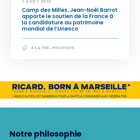
5 AOÛT 2026
Camp des Milles. Jean-Noël Barrot
apporte le soutien de la France à
la candidature au patrimoine
mondial de l’Unesco
A LA UNE
,
POLITIQUE
Notre philosophie