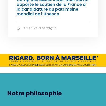
apporte le soutien de la France à
la candidature au patrimoine
mondial de l’Unesco
A LA UNE
,
POLITIQUE
Notre philosophie