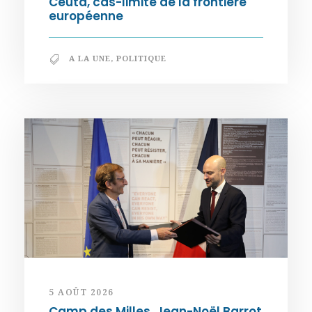
Ceuta, cas-limite de la frontière
européenne
A LA UNE
,
POLITIQUE
5 AOÛT 2026
Camp des Milles. Jean-Noël Barrot