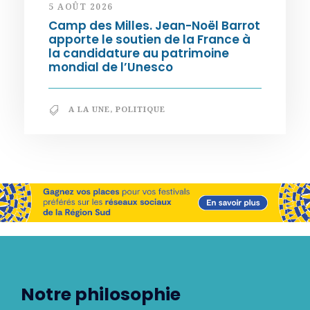
5 AOÛT 2026
Camp des Milles. Jean-Noël Barrot
apporte le soutien de la France à
la candidature au patrimoine
mondial de l’Unesco
A LA UNE
,
POLITIQUE
Notre philosophie