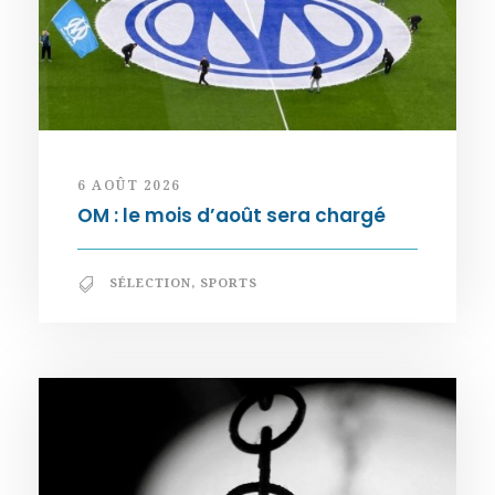
6 AOÛT 2026
OM : le mois d’août sera chargé
SÉLECTION
,
SPORTS