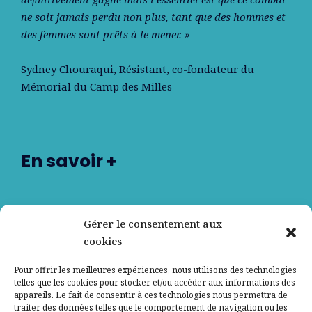
ne soit jamais perdu non plus, tant que des hommes et
des femmes sont prêts à le mener. »
Sydney Chouraqui
, Résistant, co-fondateur du
Mémorial du Camp des Milles
En savoir +
Nos partenaires
Gérer le consentement aux
cookies
Qui sommes-nous ?
Pour offrir les meilleures expériences, nous utilisons des technologies
telles que les cookies pour stocker et/ou accéder aux informations des
Contactez-nous
appareils. Le fait de consentir à ces technologies nous permettra de
traiter des données telles que le comportement de navigation ou les