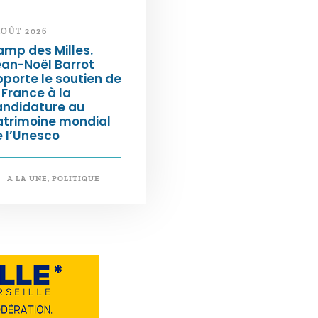
AOÛT 2026
mp des Milles.
an-Noël Barrot
porte le soutien de
 France à la
andidature au
atrimoine mondial
 l’Unesco
A LA UNE
,
POLITIQUE