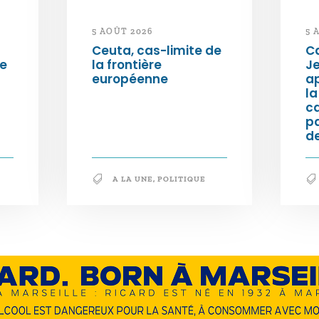
5 AOÛT 2026
5 
Ceuta, cas-limite de
Ca
ée
la frontière
Je
européenne
ap
la
c
p
de
A LA UNE
,
POLITIQUE