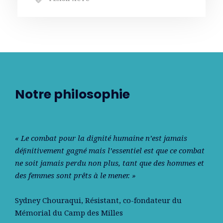
Notre philosophie
« Le combat pour la dignité humaine n’est jamais
déﬁnitivement gagné mais l’essentiel est que ce combat
ne soit jamais perdu non plus, tant que des hommes et
des femmes sont prêts à le mener. »
Sydney Chouraqui
, Résistant, co-fondateur du
Mémorial du Camp des Milles