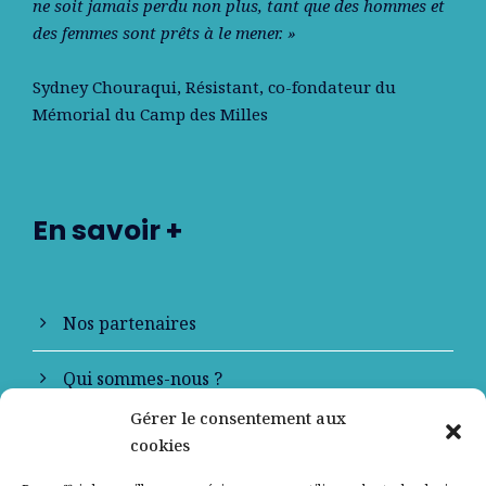
ne soit jamais perdu non plus, tant que des hommes et
des femmes sont prêts à le mener. »
Sydney Chouraqui
, Résistant, co-fondateur du
Mémorial du Camp des Milles
En savoir +
Nos partenaires
Qui sommes-nous ?
Gérer le consentement aux
Contactez-nous
cookies