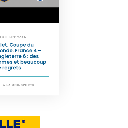
 JUILLET 2026
llet. Coupe du
onde. France 4 –
gleterre 6 : des
armes et beaucoup
 regrets
A LA UNE
,
SPORTS