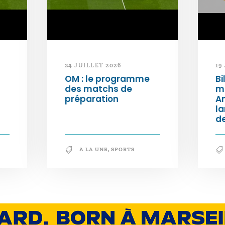
24 JUILLET 2026
19
OM : le programme
Bi
des matchs de
m
préparation
An
l
de
A LA UNE
,
SPORTS