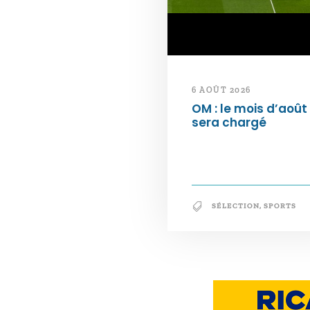
6 AOÛT 2026
OM : le mois d’août
sera chargé
SÉLECTION
,
SPORTS