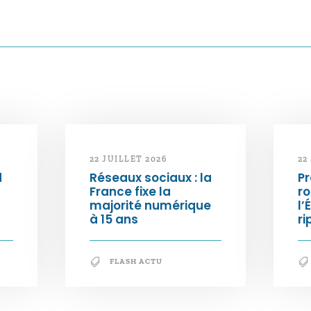
22 JUILLET 2026
22
d
Réseaux sociaux : la
Pr
France fixe la
ro
majorité numérique
l’
à 15 ans
ri
FLASH ACTU