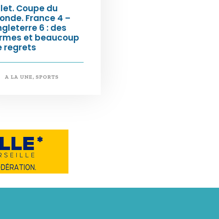
llet. Coupe du
onde. France 4 –
gleterre 6 : des
armes et beaucoup
 regrets
A LA UNE
,
SPORTS