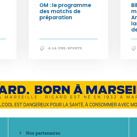
OM : le programme
Bi
des matchs de
m
préparation
An
l
de
A LA UNE
,
SPORTS
En savoir +
Nos partenaires