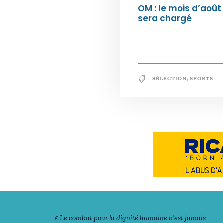
OM : le mois d’août
sera chargé
SÉLECTION
,
SPORTS
Notre philosophie
« Le combat pour la dignité humaine n’est jamais