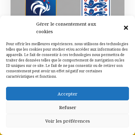
Gérer le consentement aux
cookies
Pour offrir les meilleures expériences, nous utilisons des technologies
telles que les cookies pour stocker et/ou accéder aux informations des
19 JUILLET 2026
appareils. Le fait de consentir à ces technologies nous permettra de
Billet. Coupe du monde. France 4 –
traiter des données telles que le comportement de navigation ou les
Angleterre 6 : des larmes et
ID uniques sur ce site. Le fait de ne pas consentir ou de retirer son
consentement peut avoir un effet négatif sur certaines
beaucoup de regrets
caractéristiques et fonctions.
A LA UNE
,
SPORTS
Accepter
Refuser
Voir les préférences