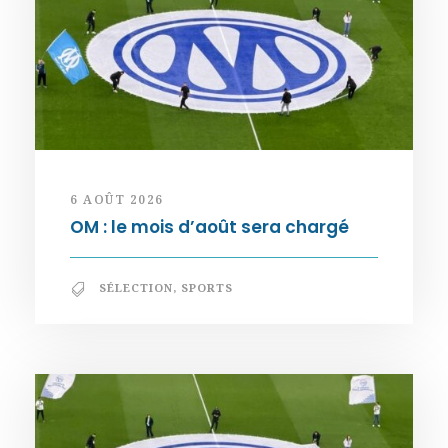
6 AOÛT 2026
OM : le mois d’août sera chargé
SÉLECTION
,
SPORTS