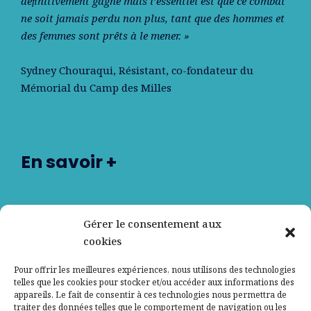
déﬁnitivement gagné mais l’essentiel est que ce combat
ne soit jamais perdu non plus, tant que des hommes et
des femmes sont prêts à le mener. »
Sydney Chouraqui
, Résistant, co-fondateur du
Mémorial du Camp des Milles
En savoir +
Nos partenaires
Gérer le consentement aux
cookies
Qui sommes-nous ?
Pour offrir les meilleures expériences, nous utilisons des technologies
telles que les cookies pour stocker et/ou accéder aux informations des
Contactez-nous
appareils. Le fait de consentir à ces technologies nous permettra de
traiter des données telles que le comportement de navigation ou les